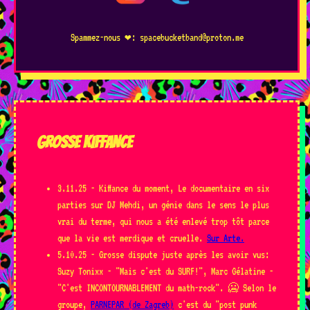
01/05
- Aarau [CH] - Kubo (Akkuflexx + Hedonismus3000)
Spammez-nous ❤️:
spacebucketband@proton.me
30/04
- Grenoble - Locale Autogéré (+ M.I.T.)
19/04
- Allier - Ultra secret giga cool party
05/04
- Carbonne - L'assos Epicée (+Atomic Ping Pong + Ze
GROSSE KIFFANCE
Tiubes + DJ Bissap)
28/02
- Toulouse - Secret gig (ciné concert)
3.11.25 - Kiffance du moment, Le documentaire en six
parties sur DJ Mehdi, un génie dans le sens le plus
15/02
- Nice - L'Altherax (+ Catchy Peril + No End Date)
vrai du terme, qui nous a été enlevé trop tôt parce
que la vie est merdique et cruelle.
Sur Arte.
5.10.25 - Grosse dispute juste après les avoir vus:
14/02
- Cesena [IT] - Magazzino Parallelo
Suzy Tonixx - "Mais c'est du SURF!", Marc Gélatine -
"C'est INCONTOURNABLEMENT du math-rock". 🥶 Selon le
13/02
- Zagreb [HR] - Močvara (+ The Hahas & the Blablas)
groupe,
PARNEPAR (de Zagreb)
c'est du "post punk