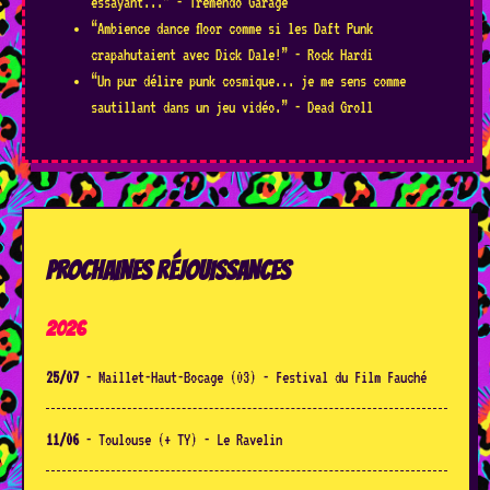
essayant...” - Tremendo Garage
“Ambience dance floor comme si les Daft Punk
crapahutaient avec Dick Dale!” - Rock Hardi
“Un pur délire punk cosmique... je me sens comme
sautillant dans un jeu vidéo.” - Dead Groll
PROCHAINES RÉJOUISSANCES
2026
25/07
- Maillet-Haut-Bocage (03) - Festival du Film Fauché
11/06
- Toulouse (+ TY) - Le Ravelin