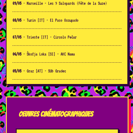
09/05
- Marseille - Les 9 Salopards (Fête de la Suze)
08/05
- Turin [IT] - El Paso Occupado
07/05
- Trieste [IT] - Circolo Pečar
06/05
- Škofja Loka [SI] - AKC Nama
05/05
- Graz [AT] - SUb Gradec
04/05
- Vienna [AT] - TÜWI
02/05
- Zürich [CH] - 1. Mai Fiesta / Open Air Stage
OEUVRES CINÉMATOGRAPHIQUES
01/05
- Gigors-et-Lorézon (26) - Gigors Electrique (+ La
Jungle + It It Anita)