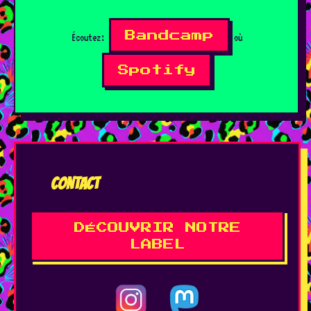
10/05
- Bourg-en-Bresse - La Tannerie
Bandcamp
Écoutez:
où
09/05
- Langenthal [CH] - Langenthaler Kulturnacht (Tim und
Spotify
Puma Mimi + Nik)
08/05
- Zürich [CH] - Post Squat
07/05
- Saint-Imier [CH] - L'Espace Noir
CONTACT
04/05
- Leipzig [DE] - MVB (+ Hallo Schösi + I.M.A.)
DÉCOUVRIR NOTRE
03/05
- Cloppenburg [DE] - Secret gig
LABEL
02/05
- Munich [DE] - Feierwerk Sunny Red (+ Spynes + Kosmo)